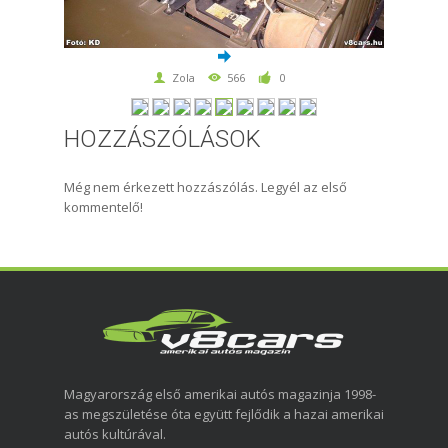
Zola
566
0
HOZZÁSZÓLÁSOK
Még nem érkezett hozzászólás. Legyél az első
kommentelő!
Magyarország első amerikai autós magazinja 1998-
as megszületése óta együtt fejlődik a hazai amerikai
autós kultúrával.