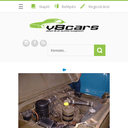
☰
Napló
Belépés
Regisztráció