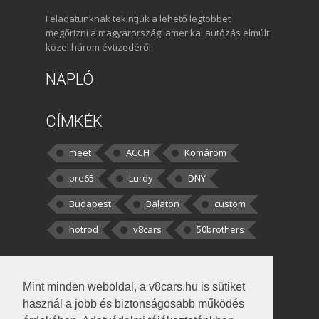
Feladatunknak tekintjük a lehető legtöbbet
megőrizni a magyarországi amerikai autózás elmúlt
közel három évtizedéről.
NAPLÓ
CÍMKÉK
meet
ACCH
Komárom
pre65
Lurdy
DNY
Budapest
Balaton
custom
hotrod
v8cars
50brothers
HOZZÁSZÓLÁSOK
Mint minden weboldal, a v8cars.hu is sütiket
kortisz:
Elszúrtam! Én csak két
használ a jobb és biztonságosabb működés
darabbaal számoltam. Nem tudtam, hogy fél autót,