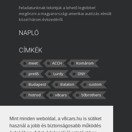
Feladatunknak tekintjük a lehető legtöbbet
megőrizni a magyarországi amerikai autózás elmúlt
közel három évtizedéről.
NAPLÓ
CÍMKÉK
meet
ACCH
Komárom
pre65
Lurdy
DNY
Budapest
Balaton
custom
hotrod
v8cars
50brothers
HOZZÁSZÓLÁSOK
Mint minden weboldal, a v8cars.hu is sütiket
kortisz:
Elszúrtam! Én csak két
használ a jobb és biztonságosabb működés
darabbaal számoltam. Nem tudtam, hogy fél autót,