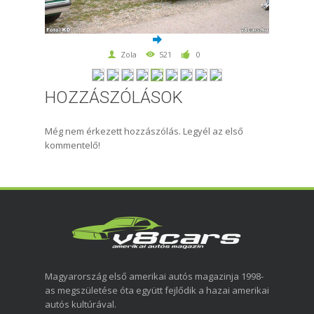
Zola
521
0
HOZZÁSZÓLÁSOK
Még nem érkezett hozzászólás. Legyél az első
kommentelő!
Magyarország első amerikai autós magazinja 1998-
as megszületése óta együtt fejlődik a hazai amerikai
autós kultúrával.