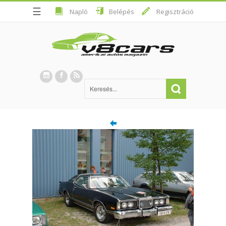
☰
Napló
Belépés
Regisztráció