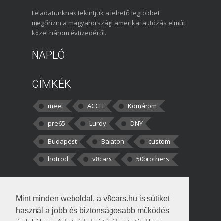
Feladatunknak tekintjük a lehető legtöbbet
megőrizni a magyarországi amerikai autózás elmúlt
közel három évtizedéről.
NAPLÓ
CÍMKÉK
meet
ACCH
Komárom
pre65
Lurdy
DNY
Budapest
Balaton
custom
hotrod
v8cars
50brothers
HOZZÁSZÓLÁSOK
Mint minden weboldal, a v8cars.hu is sütiket
kortisz:
Elszúrtam! Én csak két
használ a jobb és biztonságosabb működés
darabbaal számoltam. Nem tudtam, hogy fél autót,