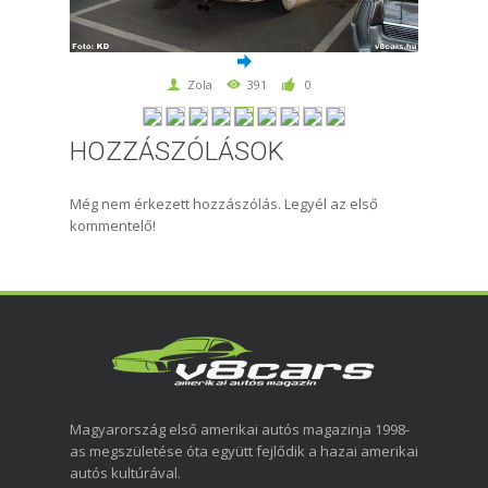
Zola
391
0
HOZZÁSZÓLÁSOK
Még nem érkezett hozzászólás. Legyél az első
kommentelő!
Magyarország első amerikai autós magazinja 1998-
as megszületése óta együtt fejlődik a hazai amerikai
autós kultúrával.