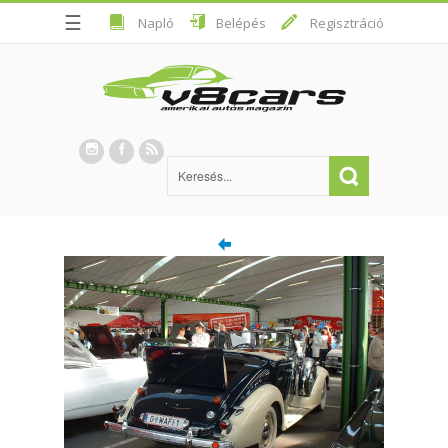
☰
Napló
Belépés
Regisztráció