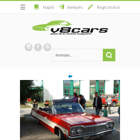
☰
Napló
Belépés
Regisztráció