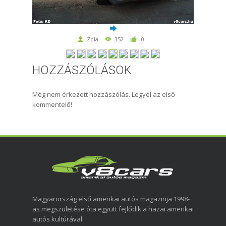
Zola
352
0
HOZZÁSZÓLÁSOK
Még nem érkezett hozzászólás. Legyél az első
kommentelő!
Magyarország első amerikai autós magazinja 1998-
as megszületése óta együtt fejlődik a hazai amerikai
autós kultúrával.