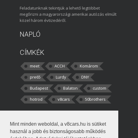
Feladatunknak tekintjük a lehető legtöbbet
megőrizni a magyarországi amerikai autózás elmúlt
közel három évtizedéről.
NAPLÓ
CÍMKÉK
meet
ACCH
Komárom
pre65
Lurdy
DNY
Budapest
Balaton
custom
hotrod
v8cars
50brothers
HOZZÁSZÓLÁSOK
Mint minden weboldal, a v8cars.hu is sütiket
kortisz:
Elszúrtam! Én csak két
használ a jobb és biztonságosabb működés
darabbaal számoltam. Nem tudtam, hogy fél autót,