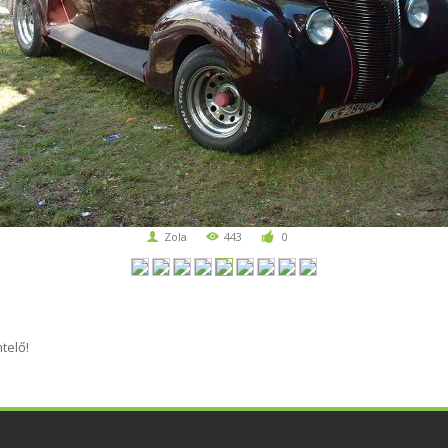
Zola
443
0
telő!