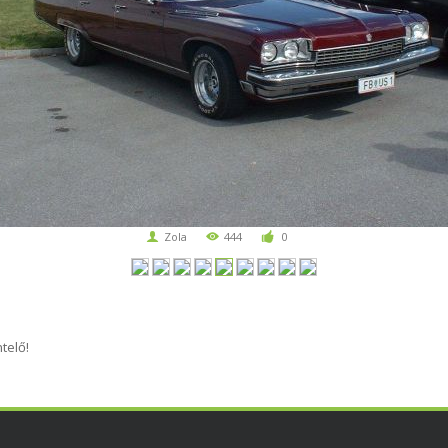
Zola
444
0
telő!