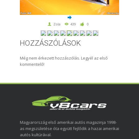
Zola
439
0
HOZZÁSZÓLÁSOK
Még nem érkezett hozzászólás. Legyél az első
kommentelő!
Magyarország első amerikai autós magazinja 1998-
as megszületése óta együtt fejlődik a hazai amerikai
autós kultúrával.