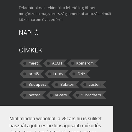
Feladatunknak tekintjük a lehető legtöbbet
megőrizni a magyarországi amerikai autózás elmúlt
közel három évtizedéről.
NAPLÓ
CÍMKÉK
meet
ACCH
Komárom
pre65
Lurdy
DNY
Budapest
Balaton
custom
hotrod
v8cars
50brothers
HOZZÁSZÓLÁSOK
Mint minden weboldal, a v8cars.hu is sütiket
kortisz:
Elszúrtam! Én csak két
használ a jobb és biztonságosabb működés
darabbaal számoltam. Nem tudtam, hogy fél autót,