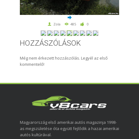
Zola
485
0
HOZZÁSZÓLÁSOK
Még nem érkezett hozzászólás. Legyél az első
kommentelő!
Magyarország első amerikai autós magazinja 1998-
as megszületése óta együtt fejlődik a hazai amerikai
autós kultúrával.