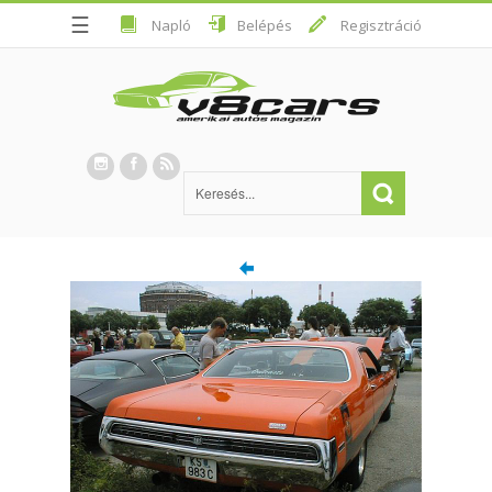
☰
Napló
Belépés
Regisztráció