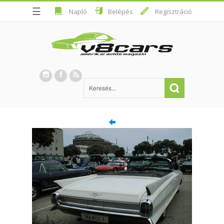
☰
Napló
Belépés
Regisztráció