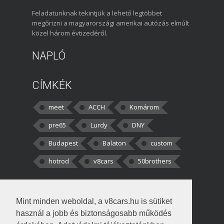
Feladatunknak tekintjük a lehető legtöbbet
megőrizni a magyarországi amerikai autózás elmúlt
közel három évtizedéről.
NAPLÓ
CÍMKÉK
meet
ACCH
Komárom
pre65
Lurdy
DNY
Budapest
Balaton
custom
hotrod
v8cars
50brothers
HOZZÁSZÓLÁSOK
Mint minden weboldal, a v8cars.hu is sütiket
kortisz:
Elszúrtam! Én csak két
használ a jobb és biztonságosabb működés
darabbaal számoltam. Nem tudtam, hogy fél autót,