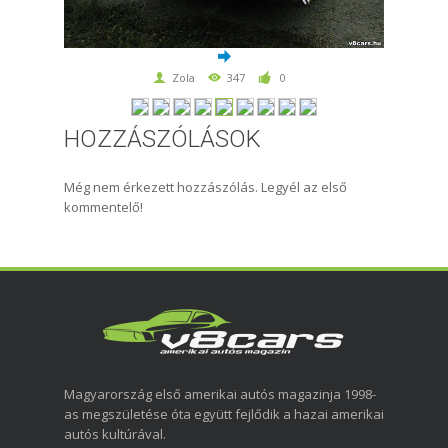
Zola
347
0
HOZZÁSZÓLÁSOK
Még nem érkezett hozzászólás. Legyél az első
kommentelő!
Magyarország első amerikai autós magazinja 1998-
as megszületése óta együtt fejlődik a hazai amerikai
autós kultúrával.