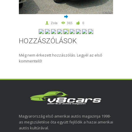
Zola
365
0
HOZZÁSZÓLÁSOK
Még nem érkezett hozzászólás. Legyél az első
kommentelő!
Magyarország első amerikai autós magazinja 1998-
as megszületése óta együtt fejlődik a hazai amerikai
autós kultúrával.