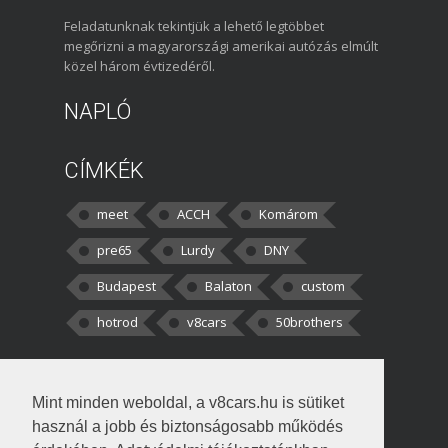
Feladatunknak tekintjük a lehető legtöbbet
megőrizni a magyarországi amerikai autózás elmúlt
közel három évtizedéről.
NAPLÓ
CÍMKÉK
meet
ACCH
Komárom
pre65
Lurdy
DNY
Budapest
Balaton
custom
hotrod
v8cars
50brothers
HOZZÁSZÓLÁSOK
Mint minden weboldal, a v8cars.hu is sütiket
kortisz:
Elszúrtam! Én csak két
használ a jobb és biztonságosabb működés
darabbaal számoltam. Nem tudtam, hogy fél autót,