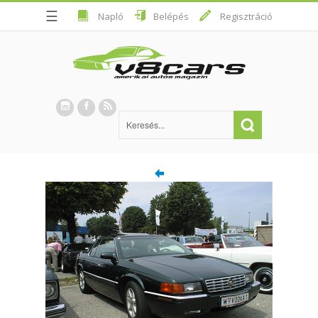
☰
Napló
Belépés
Regisztráció