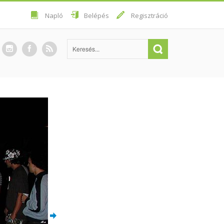
Napló
Belépés
Regisztráció