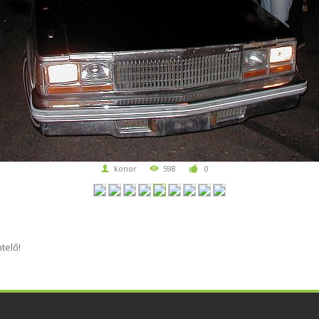
konor
598
0
telő!