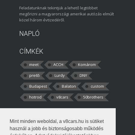
Feladatunknak tekintjük a lehető legtöbbet
megőrizni a magyarországi amerikai autózás elmúlt
közel három évtizedéről.
NAPLÓ
CÍMKÉK
meet
ACCH
Komárom
pre65
Lurdy
DNY
Budapest
Balaton
custom
hotrod
v8cars
50brothers
HOZZÁSZÓLÁSOK
Mint minden weboldal, a v8cars.hu is sütiket
kortisz:
Elszúrtam! Én csak két
használ a jobb és biztonságosabb működés
darabbaal számoltam. Nem tudtam, hogy fél autót,