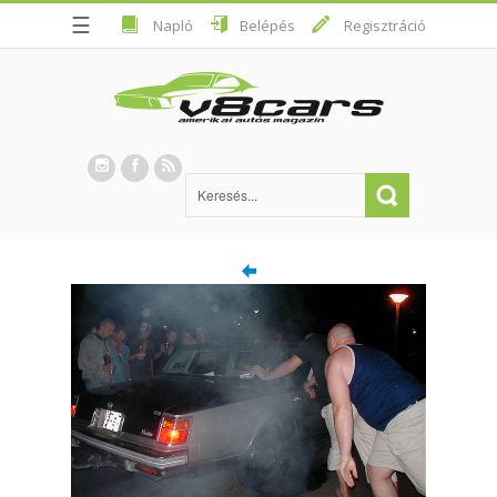
☰
Napló
Belépés
Regisztráció