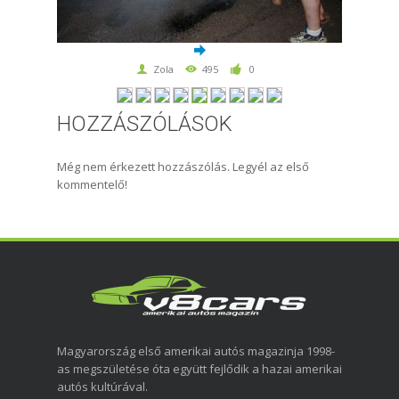
Zola
495
0
HOZZÁSZÓLÁSOK
Még nem érkezett hozzászólás. Legyél az első
kommentelő!
Magyarország első amerikai autós magazinja 1998-
as megszületése óta együtt fejlődik a hazai amerikai
autós kultúrával.