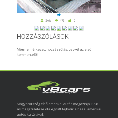
Zola
479
0
HOZZÁSZÓLÁSOK
Még nem érkezett hozzászólás. Legyél az első
kommentelő!
Magyarország első amerikai autós magazinja 1998-
as megszületése óta együtt fejlődik a hazai amerikai
autós kultúrával.