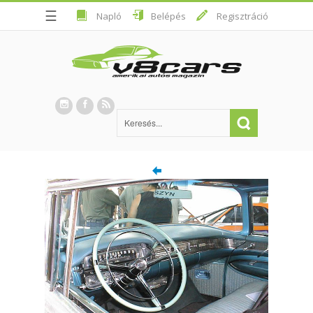
☰
Napló
Belépés
Regisztráció