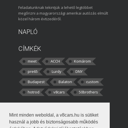
Feladatunknak tekintjük a lehető legtöbbet
megőrizni a magyarországi amerikai autózás elmúlt
közel három évtizedéről.
NAPLÓ
CÍMKÉK
meet
ACCH
Komárom
pre65
Lurdy
DNY
Budapest
Balaton
custom
hotrod
v8cars
50brothers
HOZZÁSZÓLÁSOK
Mint minden weboldal, a v8cars.hu is sütiket
kortisz:
Elszúrtam! Én csak két
használ a jobb és biztonságosabb működés
darabbaal számoltam. Nem tudtam, hogy fél autót,