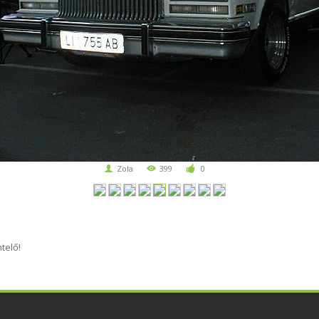
Zola
399
0
telő!