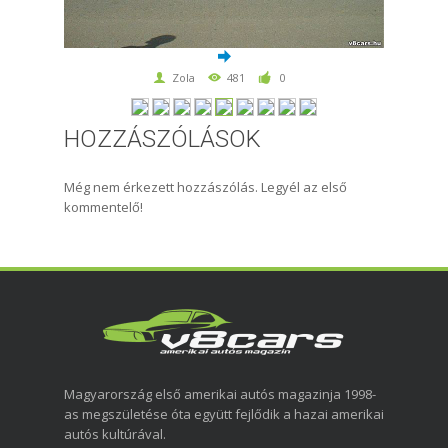
Zola
481
0
HOZZÁSZÓLÁSOK
Még nem érkezett hozzászólás. Legyél az első
kommentelő!
Magyarország első amerikai autós magazinja 1998-
as megszületése óta együtt fejlődik a hazai amerikai
autós kultúrával.