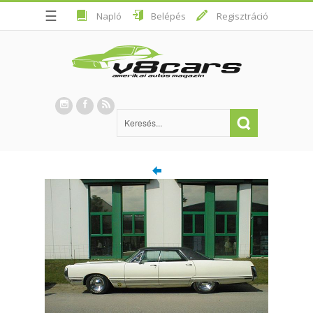
☰
Napló
Belépés
Regisztráció