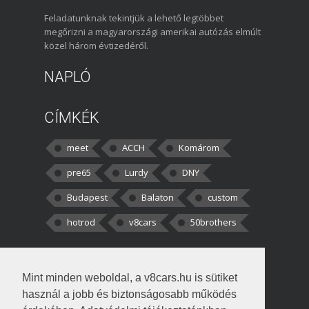
Feladatunknak tekintjük a lehető legtöbbet
megőrizni a magyarországi amerikai autózás elmúlt
közel három évtizedéről.
NAPLÓ
CÍMKÉK
meet
ACCH
Komárom
pre65
Lurdy
DNY
Budapest
Balaton
custom
hotrod
v8cars
50brothers
HOZZÁSZÓLÁSOK
Mint minden weboldal, a v8cars.hu is sütiket
kortisz:
Elszúrtam! Én csak két
használ a jobb és biztonságosabb működés
darabbaal számoltam. Nem tudtam, hogy fél autót,