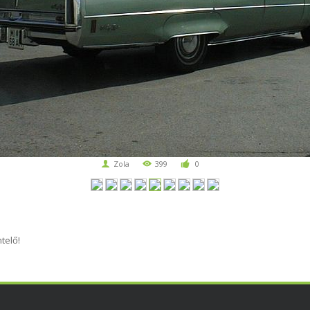
Zola
399
0
telő!