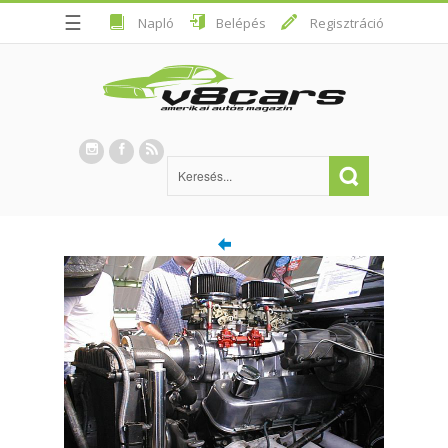
☰
Napló
Belépés
Regisztráció