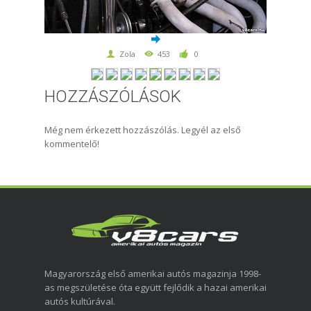
Zola
453
0
HOZZÁSZÓLÁSOK
Még nem érkezett hozzászólás. Legyél az első
kommentelő!
Magyarország első amerikai autós magazinja 1998-
as megszületése óta együtt fejlődik a hazai amerikai
autós kultúrával.