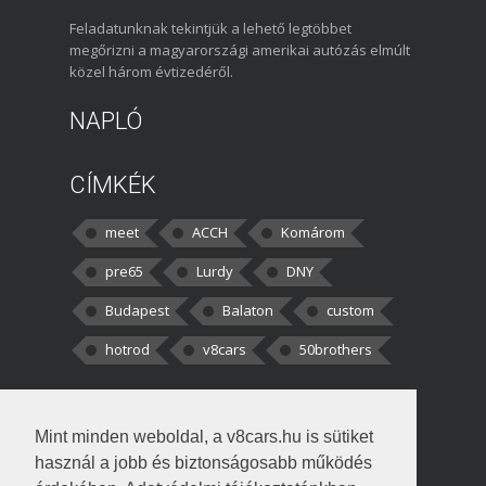
Feladatunknak tekintjük a lehető legtöbbet
megőrizni a magyarországi amerikai autózás elmúlt
közel három évtizedéről.
NAPLÓ
CÍMKÉK
meet
ACCH
Komárom
pre65
Lurdy
DNY
Budapest
Balaton
custom
hotrod
v8cars
50brothers
HOZZÁSZÓLÁSOK
Mint minden weboldal, a v8cars.hu is sütiket
kortisz:
Elszúrtam! Én csak két
használ a jobb és biztonságosabb működés
darabbaal számoltam. Nem tudtam, hogy fél autót,