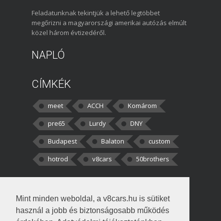
Feladatunknak tekintjük a lehető legtöbbet
megőrizni a magyarországi amerikai autózás elmúlt
közel három évtizedéről.
NAPLÓ
CÍMKÉK
meet
ACCH
Komárom
pre65
Lurdy
DNY
Budapest
Balaton
custom
hotrod
v8cars
50brothers
HOZZÁSZÓLÁSOK
Mint minden weboldal, a v8cars.hu is sütiket
kortisz:
Elszúrtam! Én csak két
használ a jobb és biztonságosabb működés
darabbaal számoltam. Nem tudtam, hogy fél autót,