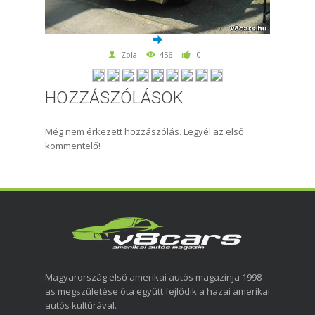
Zola
456
0
HOZZÁSZÓLÁSOK
Még nem érkezett hozzászólás. Legyél az első
kommentelő!
Magyarország első amerikai autós magazinja 1998-
as megszületése óta együtt fejlődik a hazai amerikai
autós kultúrával.