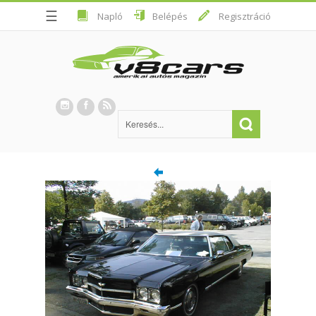
☰
Napló
Belépés
Regisztráció