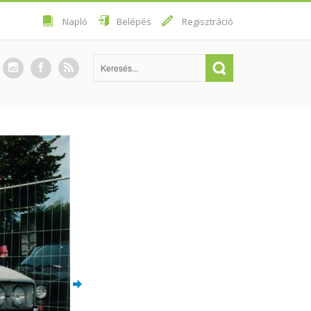
Napló
Belépés
Regisztráció