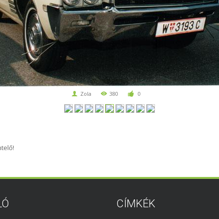
Zola
380
0
telő!
LÓ
CÍMKÉK