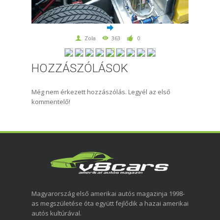
Zola
363
0
HOZZÁSZÓLÁSOK
Még nem érkezett hozzászólás. Legyél az első
kommentelő!
Magyarország első amerikai autós magazinja 1998-
as megszületése óta együtt fejlődik a hazai amerikai
autós kultúrával.