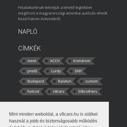
Feladatunknak tekintjük a lehető legtöbbet
megőrizni a magyarországi amerikai autózás elmúlt
közel három évtizedéről.
NAPLÓ
CÍMKÉK
meet
ACCH
Komárom
pre65
Lurdy
DNY
Budapest
Balaton
custom
hotrod
v8cars
50brothers
HOZZÁSZÓLÁSOK
Mint minden weboldal, a v8cars.hu is sütiket
kortisz:
Elszúrtam! Én csak két
használ a jobb és biztonságosabb működés
darabbaal számoltam. Nem tudtam, hogy fél autót,