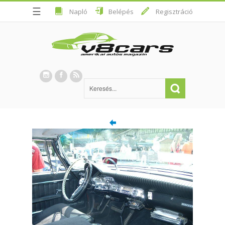
☰
Napló
Belépés
Regisztráció