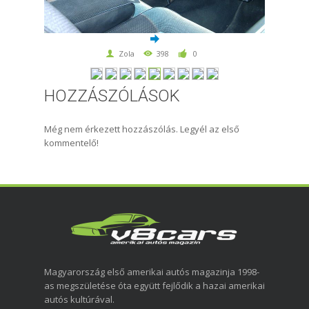
Zola
398
0
HOZZÁSZÓLÁSOK
Még nem érkezett hozzászólás. Legyél az első
kommentelő!
Magyarország első amerikai autós magazinja 1998-
as megszületése óta együtt fejlődik a hazai amerikai
autós kultúrával.