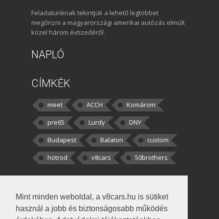
Feladatunknak tekintjük a lehető legtöbbet
megőrizni a magyarországi amerikai autózás elmúlt
közel három évtizedéről.
NAPLÓ
CÍMKÉK
meet
ACCH
Komárom
pre65
Lurdy
DNY
Budapest
Balaton
custom
hotrod
v8cars
50brothers
HOZZÁSZÓLÁSOK
Mint minden weboldal, a v8cars.hu is sütiket
kortisz:
Elszúrtam! Én csak két
használ a jobb és biztonságosabb működés
darabbaal számoltam. Nem tudtam, hogy fél autót,