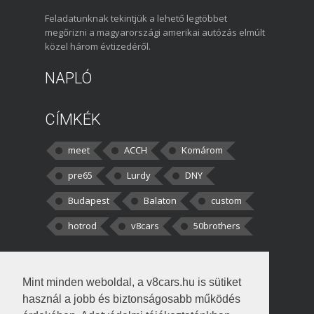
Feladatunknak tekintjük a lehető legtöbbet
megőrizni a magyarországi amerikai autózás elmúlt
közel három évtizedéről.
NAPLÓ
CÍMKÉK
meet
ACCH
Komárom
pre65
Lurdy
DNY
Budapest
Balaton
custom
hotrod
v8cars
50brothers
HOZZÁSZÓLÁSOK
Mint minden weboldal, a v8cars.hu is sütiket
kortisz:
Elszúrtam! Én csak két
használ a jobb és biztonságosabb működés
darabbaal számoltam. Nem tudtam, hogy fél autót,