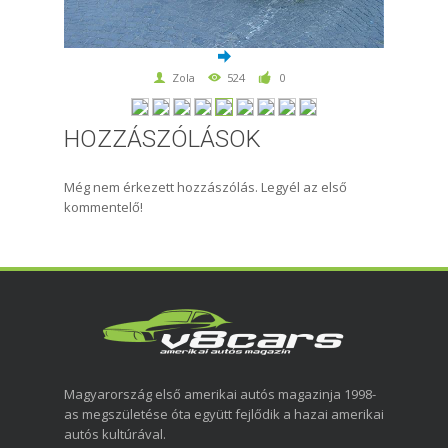
Zola
524
0
HOZZÁSZÓLÁSOK
Még nem érkezett hozzászólás. Legyél az első
kommentelő!
Magyarország első amerikai autós magazinja 1998-
as megszületése óta együtt fejlődik a hazai amerikai
autós kultúrával.