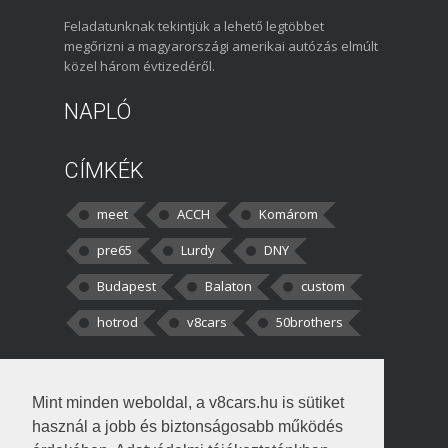
Feladatunknak tekintjük a lehető legtöbbet
megőrizni a magyarországi amerikai autózás elmúlt
közel három évtizedéről.
NAPLÓ
CÍMKÉK
meet
ACCH
Komárom
pre65
Lurdy
DNY
Budapest
Balaton
custom
hotrod
v8cars
50brothers
HOZZÁSZÓLÁSOK
Mint minden weboldal, a v8cars.hu is sütiket
kortisz:
Elszúrtam! Én csak két
használ a jobb és biztonságosabb működés
darabbaal számoltam. Nem tudtam, hogy fél autót,