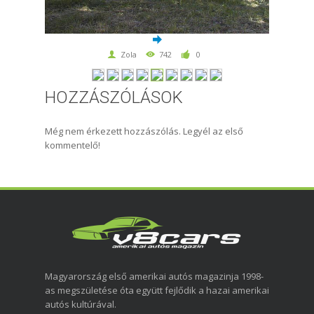
Zola
742
0
HOZZÁSZÓLÁSOK
Még nem érkezett hozzászólás. Legyél az első
kommentelő!
Magyarország első amerikai autós magazinja 1998-
as megszületése óta együtt fejlődik a hazai amerikai
autós kultúrával.