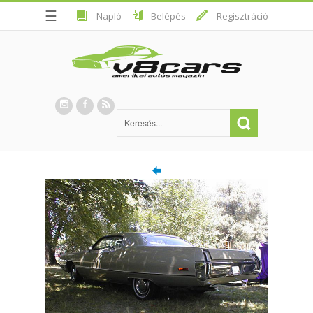
☰
Napló
Belépés
Regisztráció