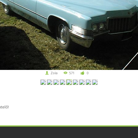
Zola
571
0
telő!