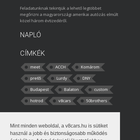
Feladatunknak tekintjük a lehető legtöbbet
megőrizni a magyarországi amerikai autózás elmúlt
közel három évtizedéről.
NAPLÓ
CÍMKÉK
meet
ACCH
Komárom
pre65
Lurdy
DNY
Budapest
Balaton
custom
hotrod
v8cars
50brothers
HOZZÁSZÓLÁSOK
Mint minden weboldal, a v8cars.hu is sütiket
kortisz:
Elszúrtam! Én csak két
használ a jobb és biztonságosabb működés
darabbaal számoltam. Nem tudtam, hogy fél autót,