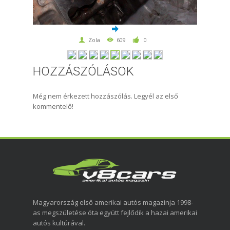
Zola
609
0
HOZZÁSZÓLÁSOK
Még nem érkezett hozzászólás. Legyél az első
kommentelő!
Magyarország első amerikai autós magazinja 1998-
as megszületése óta együtt fejlődik a hazai amerikai
autós kultúrával.