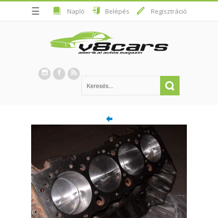
☰
Napló
Belépés
Regisztráció