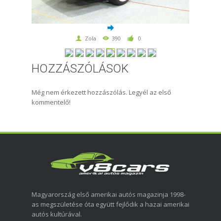
Zola
390
0
HOZZÁSZÓLÁSOK
Még nem érkezett hozzászólás. Legyél az első
kommentelő!
Magyarország első amerikai autós magazinja 1998-
as megszületése óta együtt fejlődik a hazai amerikai
autós kultúrával.