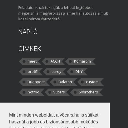
Feladatunknak tekintjük a lehető legtöbbet
megőrizni a magyarországi amerikai autózás elmúlt
közel három évtizedéről.
NAPLÓ
CÍMKÉK
meet
ACCH
Komárom
pre65
Lurdy
DNY
Budapest
Balaton
custom
hotrod
v8cars
50brothers
HOZZÁSZÓLÁSOK
Mint minden weboldal, a v8cars.hu is sütiket
kortisz:
Elszúrtam! Én csak két
használ a jobb és biztonságosabb működés
darabbaal számoltam. Nem tudtam, hogy fél autót,