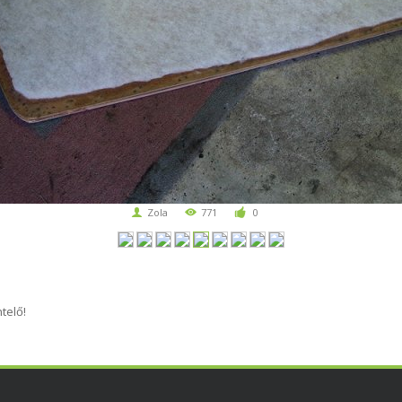
Zola
771
0
telő!