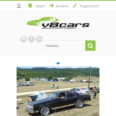
☰
Napló
Belépés
Regisztráció