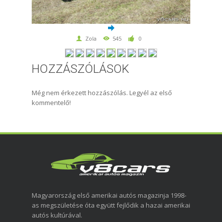
Zola
545
0
HOZZÁSZÓLÁSOK
Még nem érkezett hozzászólás. Legyél az első
kommentelő!
Magyarország első amerikai autós magazinja 1998-
as megszületése óta együtt fejlődik a hazai amerikai
autós kultúrával.