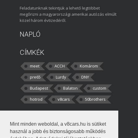
Feladatunknak tekintjük a lehető legtöbbet
megőrizni a magyarországi amerikai autózás elmúlt
közel három évtizedéről.
NAPLÓ
CÍMKÉK
meet
ACCH
Komárom
pre65
Lurdy
DNY
Budapest
Balaton
custom
hotrod
v8cars
50brothers
HOZZÁSZÓLÁSOK
Mint minden weboldal, a v8cars.hu is sütiket
kortisz:
Elszúrtam! Én csak két
használ a jobb és biztonságosabb működés
darabbaal számoltam. Nem tudtam, hogy fél autót,