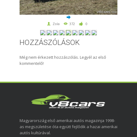
Zola
372
0
HOZZÁSZÓLÁSOK
Még nem érkezett hozzászólás. Legyél az első
kommentelő!
Magyarország első amerikai autós magazinja 1998-
as megszületése óta együtt fejlődik a hazai amerikai
autós kultúrával.