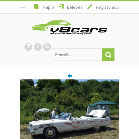
☰
Napló
Belépés
Regisztráció