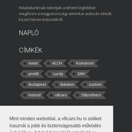
Feladatunknak tekintjük a lehető legtöbbet
megőrizni a magyarországi amerikai autózás elmúlt
közel három évtizedéről.
NAPLÓ
CÍMKÉK
meet
ACCH
Komárom
pre65
Lurdy
DNY
Budapest
Balaton
custom
hotrod
v8cars
50brothers
HOZZÁSZÓLÁSOK
Mint minden weboldal, a v8cars.hu is sütiket
kortisz:
Elszúrtam! Én csak két
használ a jobb és biztonságosabb működés
darabbaal számoltam. Nem tudtam, hogy fél autót,