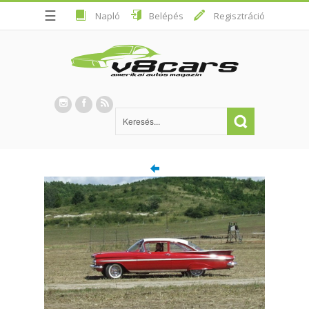
☰
Napló
Belépés
Regisztráció