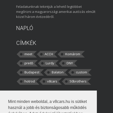
Feladatunknak tekintjük a lehető legtöbbet
megőrizni a magyarországi amerikai autózás elmúlt
közel három évtizedéről.
NAPLÓ
CÍMKÉK
meet
ACCH
Komárom
pre65
Lurdy
DNY
Budapest
Balaton
custom
hotrod
v8cars
50brothers
HOZZÁSZÓLÁSOK
Mint minden weboldal, a v8cars.hu is sütiket
kortisz:
Elszúrtam! Én csak két
használ a jobb és biztonságosabb működés
darabbaal számoltam. Nem tudtam, hogy fél autót,