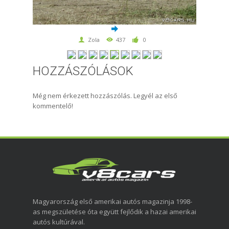
Zola
437
0
HOZZÁSZÓLÁSOK
Még nem érkezett hozzászólás. Legyél az első
kommentelő!
Magyarország első amerikai autós magazinja 1998-
as megszületése óta együtt fejlődik a hazai amerikai
autós kultúrával.