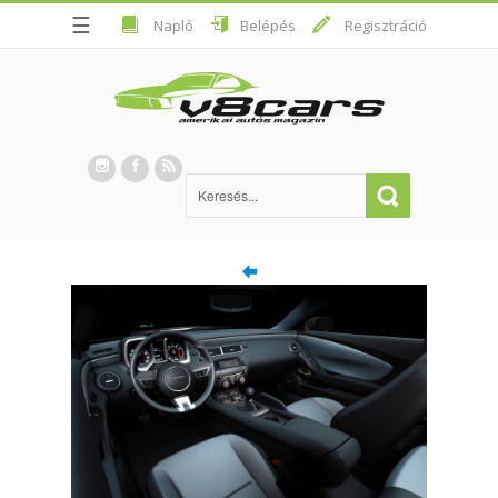
☰
Napló
Belépés
Regisztráció