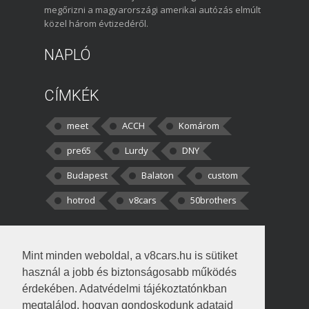
megőrizni a magyarországi amerikai autózás elmúlt
közel három évtizedéről.
NAPLÓ
CÍMKÉK
meet
ACCH
Komárom
pre65
Lurdy
DNY
Budapest
Balaton
custom
hotrod
v8cars
50brothers
HOZZÁSZÓLÁSOK
Mint minden weboldal, a v8cars.hu is sütiket
kortisz:
Elszúrtam! Én csak két
használ a jobb és biztonságosabb működés
darabbaal számoltam. Nem tudtam, hogy fél autót,
érdekében. Adatvédelmi tájékoztatónkban
megtalálod, hogyan gondoskodunk adataid