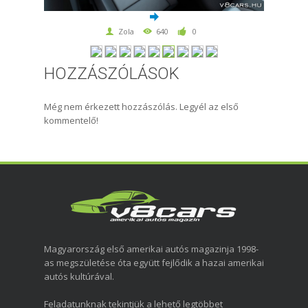
Zola
640
0
HOZZÁSZÓLÁSOK
Még nem érkezett hozzászólás. Legyél az első
kommentelő!
Magyarország első amerikai autós magazinja 1998-
as megszületése óta együtt fejlődik a hazai amerikai
autós kultúrával.
Feladatunknak tekintjük a lehető legtöbbet