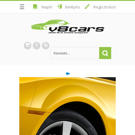
☰
Napló
Belépés
Regisztráció