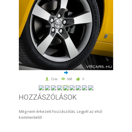
Zola
668
0
HOZZÁSZÓLÁSOK
Még nem érkezett hozzászólás. Legyél az első
kommentelő!