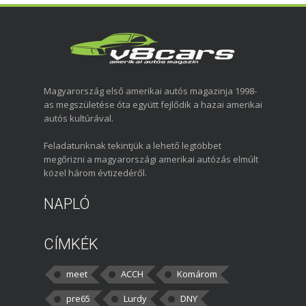
Magyarország első amerikai autós magazinja 1998-
as megszületése óta együtt fejlődik a hazai amerikai
autós kultúrával.
Feladatunknak tekintjük a lehető legtöbbet
megőrizni a magyarországi amerikai autózás elmúlt
közel három évtizedéről.
NAPLÓ
CÍMKÉK
meet
ACCH
Komárom
pre65
Lurdy
DNY