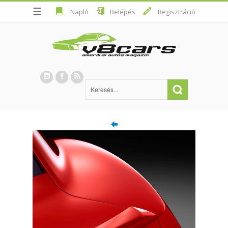
☰
Napló
Belépés
Regisztráció