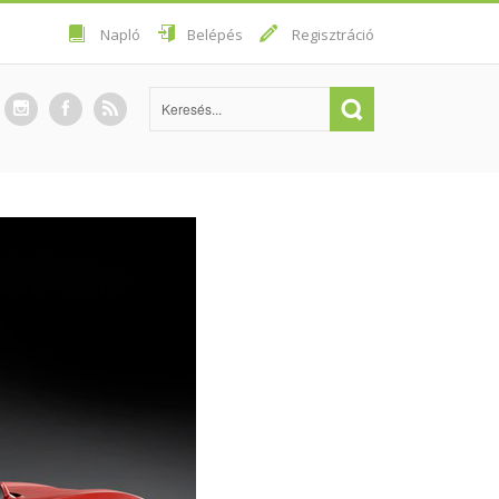
Napló
Belépés
Regisztráció