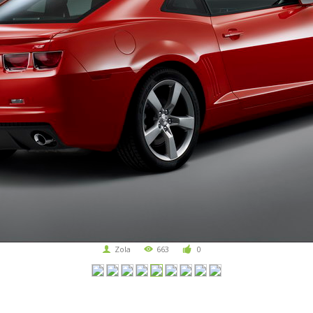
Zola
663
0