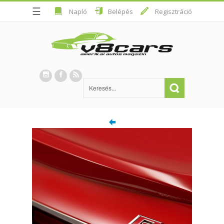
☰
Napló
Belépés
Regisztráció