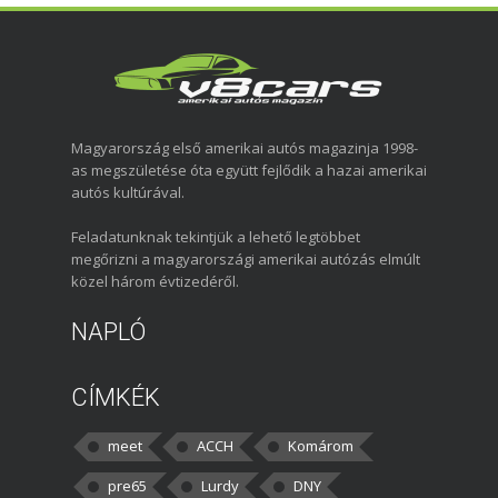
Magyarország első amerikai autós magazinja 1998-
as megszületése óta együtt fejlődik a hazai amerikai
autós kultúrával.
Feladatunknak tekintjük a lehető legtöbbet
megőrizni a magyarországi amerikai autózás elmúlt
közel három évtizedéről.
NAPLÓ
CÍMKÉK
meet
ACCH
Komárom
pre65
Lurdy
DNY