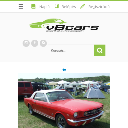
☰
Napló
Belépés
Regisztráció