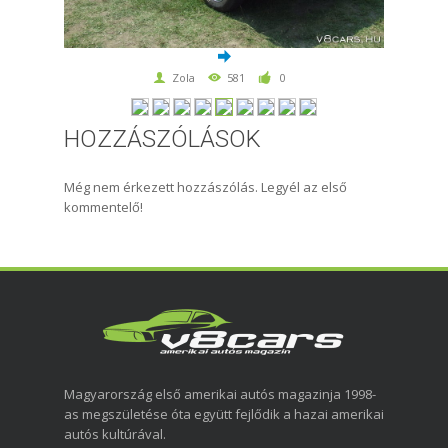
Zola
581
0
HOZZÁSZÓLÁSOK
Még nem érkezett hozzászólás. Legyél az első
kommentelő!
Magyarország első amerikai autós magazinja 1998-
as megszületése óta együtt fejlődik a hazai amerikai
autós kultúrával.