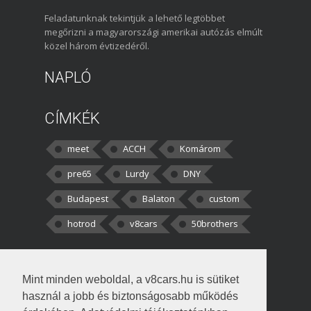
Feladatunknak tekintjük a lehető legtöbbet
megőrizni a magyarországi amerikai autózás elmúlt
közel három évtizedéről.
NAPLÓ
CÍMKÉK
meet
ACCH
Komárom
pre65
Lurdy
DNY
Budapest
Balaton
custom
hotrod
v8cars
50brothers
HOZZÁSZÓLÁSOK
Mint minden weboldal, a v8cars.hu is sütiket
kortisz:
Elszúrtam! Én csak két
használ a jobb és biztonságosabb működés
darabbaal számoltam. Nem tudtam, hogy fél autót,