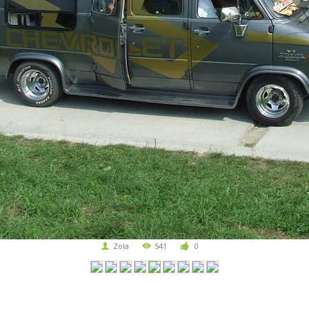
Zola
541
0