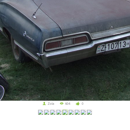
Zola
604
0