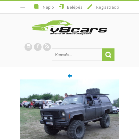
☰
Napló
Belépés
Regisztráció