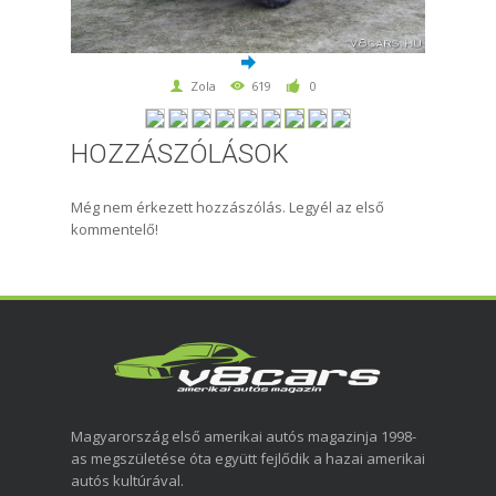
Zola
619
0
HOZZÁSZÓLÁSOK
Még nem érkezett hozzászólás. Legyél az első
kommentelő!
Magyarország első amerikai autós magazinja 1998-
as megszületése óta együtt fejlődik a hazai amerikai
autós kultúrával.