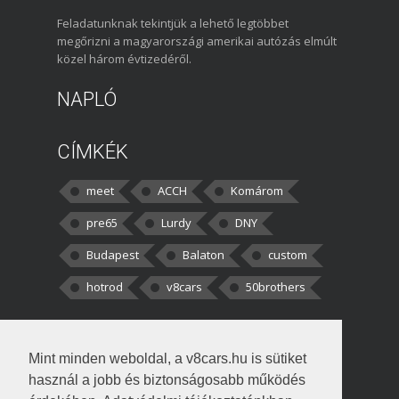
Feladatunknak tekintjük a lehető legtöbbet
megőrizni a magyarországi amerikai autózás elmúlt
közel három évtizedéről.
NAPLÓ
CÍMKÉK
meet
ACCH
Komárom
pre65
Lurdy
DNY
Budapest
Balaton
custom
hotrod
v8cars
50brothers
HOZZÁSZÓLÁSOK
Mint minden weboldal, a v8cars.hu is sütiket
kortisz:
Elszúrtam! Én csak két
használ a jobb és biztonságosabb működés
darabbaal számoltam. Nem tudtam, hogy fél autót,