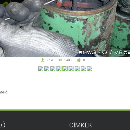
Zola
1,403
0
telő!
LÓ
CÍMKÉK