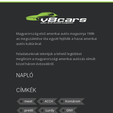
Magyarország első amerikai autós magazinja 1998-
as megszületése óta együtt fejlődik a hazai amerikai
autós kultúrával.
Feladatunknak tekintjük a lehető legtöbbet
megőrizni a magyarországi amerikai autózás elmúlt
közel három évtizedéről.
NAPLÓ
CÍMKÉK
meet
ACCH
Komárom
pre65
Lurdy
DNY