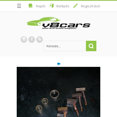
☰
Napló
Belépés
Regisztráció