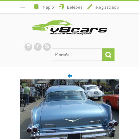
☰
Napló
Belépés
Regisztráció