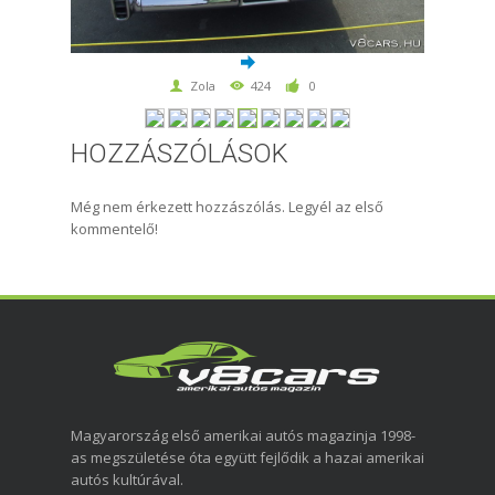
Zola
424
0
HOZZÁSZÓLÁSOK
Még nem érkezett hozzászólás. Legyél az első
kommentelő!
Magyarország első amerikai autós magazinja 1998-
as megszületése óta együtt fejlődik a hazai amerikai
autós kultúrával.