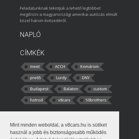
Feladatunknak tekintjük a lehető legtöbbet
megőrizni a magyarországi amerikai autózás elmúlt
közel három évtizedéről.
NAPLÓ
CÍMKÉK
meet
ACCH
Komárom
pre65
Lurdy
DNY
Budapest
Balaton
custom
hotrod
v8cars
50brothers
HOZZÁSZÓLÁSOK
Mint minden weboldal, a v8cars.hu is sütiket
kortisz:
Elszúrtam! Én csak két
használ a jobb és biztonságosabb működés
darabbaal számoltam. Nem tudtam, hogy fél autót,