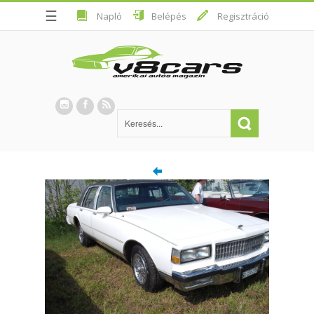
☰
Napló
Belépés
Regisztráció