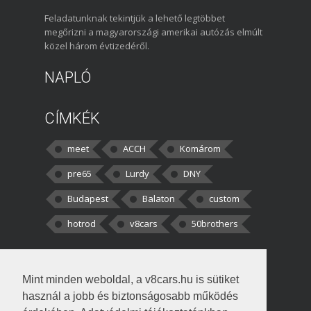
Feladatunknak tekintjük a lehető legtöbbet
megőrizni a magyarországi amerikai autózás elmúlt
közel három évtizedéről.
NAPLÓ
CÍMKÉK
meet
ACCH
Komárom
pre65
Lurdy
DNY
Budapest
Balaton
custom
hotrod
v8cars
50brothers
HOZZÁSZÓLÁSOK
Mint minden weboldal, a v8cars.hu is sütiket
kortisz:
Elszúrtam! Én csak két
használ a jobb és biztonságosabb működés
darabbaal számoltam. Nem tudtam, hogy fél autót,