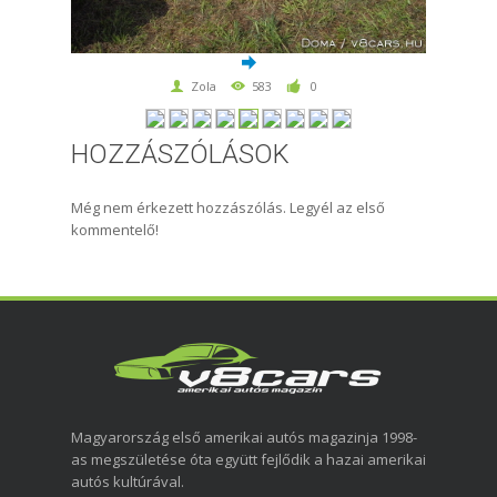
Zola
583
0
HOZZÁSZÓLÁSOK
Még nem érkezett hozzászólás. Legyél az első
kommentelő!
Magyarország első amerikai autós magazinja 1998-
as megszületése óta együtt fejlődik a hazai amerikai
autós kultúrával.