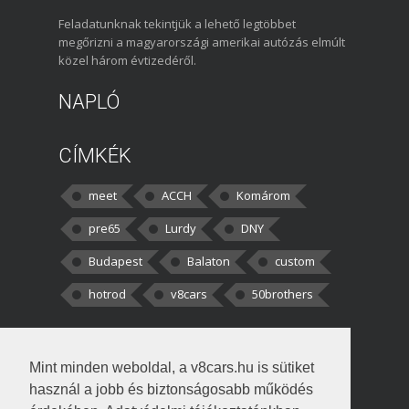
Feladatunknak tekintjük a lehető legtöbbet
megőrizni a magyarországi amerikai autózás elmúlt
közel három évtizedéről.
NAPLÓ
CÍMKÉK
meet
ACCH
Komárom
pre65
Lurdy
DNY
Budapest
Balaton
custom
hotrod
v8cars
50brothers
HOZZÁSZÓLÁSOK
Mint minden weboldal, a v8cars.hu is sütiket
kortisz:
Elszúrtam! Én csak két
használ a jobb és biztonságosabb működés
darabbaal számoltam. Nem tudtam, hogy fél autót,