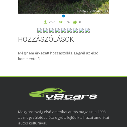
Zola
574
0
HOZZÁSZÓLÁSOK
Még nem érkezett hozzászólás. Legyél az első
kommentelő!
Magyarország első amerikai autós magazinja 1998-
as megszületése óta együtt fejlődik a hazai amerikai
autós kultúrával.