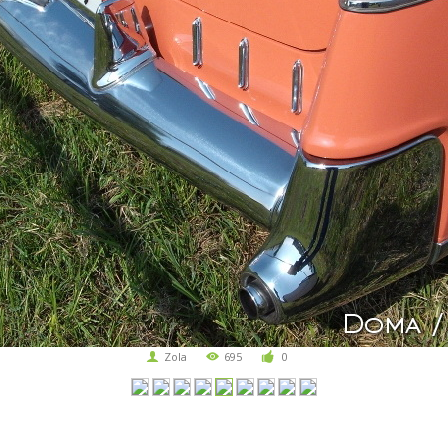
Zola
695
0