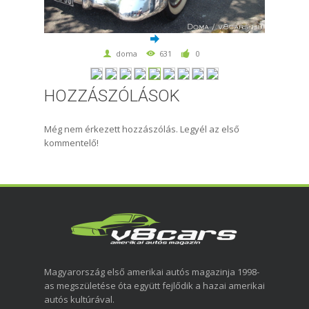
doma
631
0
HOZZÁSZÓLÁSOK
Még nem érkezett hozzászólás. Legyél az első
kommentelő!
Magyarország első amerikai autós magazinja 1998-
as megszületése óta együtt fejlődik a hazai amerikai
autós kultúrával.