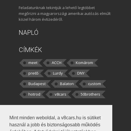
Feladatunknak tekintjük a lehető legtöbbet
megőrizni a magyarországi amerikai autózás elmúlt
közel három évtizedéről.
NAPLÓ
CÍMKÉK
meet
ACCH
Komárom
pre65
Lurdy
DNY
Budapest
Balaton
custom
hotrod
v8cars
50brothers
HOZZÁSZÓLÁSOK
Mint minden weboldal, a v8cars.hu is sütiket
kortisz:
Elszúrtam! Én csak két
használ a jobb és biztonságosabb működés
darabbaal számoltam. Nem tudtam, hogy fél autót,