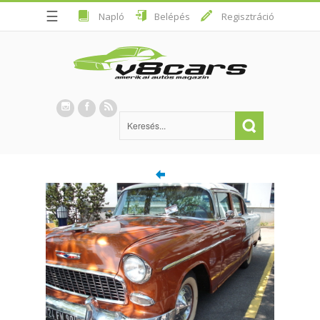
☰
Napló
Belépés
Regisztráció