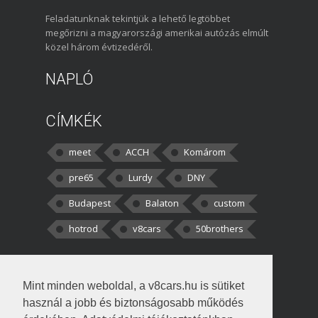
Feladatunknak tekintjük a lehető legtöbbet
megőrizni a magyarországi amerikai autózás elmúlt
közel három évtizedéről.
NAPLÓ
CÍMKÉK
meet
ACCH
Komárom
pre65
Lurdy
DNY
Budapest
Balaton
custom
hotrod
v8cars
50brothers
HOZZÁSZÓLÁSOK
Mint minden weboldal, a v8cars.hu is sütiket
kortisz:
Elszúrtam! Én csak két
használ a jobb és biztonságosabb működés
darabbaal számoltam. Nem tudtam, hogy fél autót,