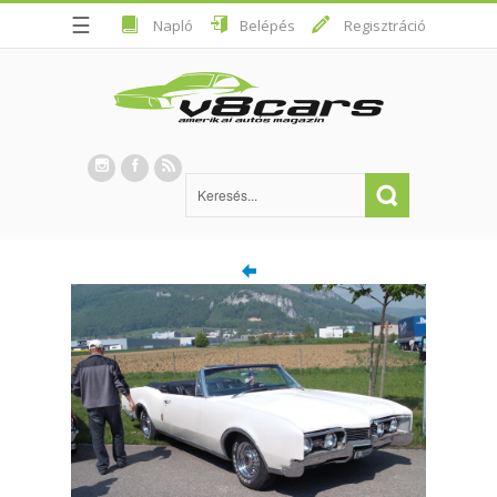
☰
Napló
Belépés
Regisztráció