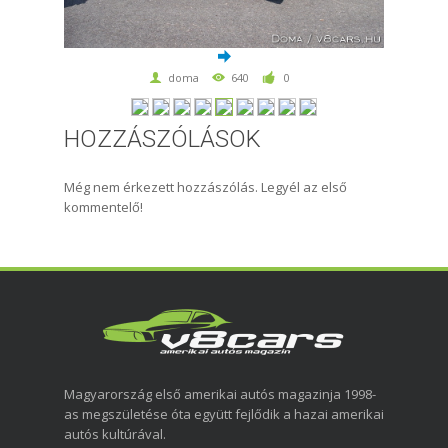
doma
640
0
HOZZÁSZÓLÁSOK
Még nem érkezett hozzászólás. Legyél az első
kommentelő!
Magyarország első amerikai autós magazinja 1998-
as megszületése óta együtt fejlődik a hazai amerikai
autós kultúrával.