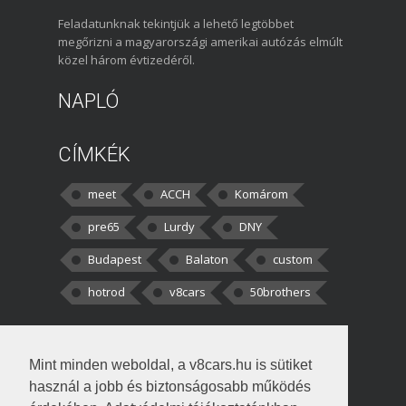
Feladatunknak tekintjük a lehető legtöbbet
megőrizni a magyarországi amerikai autózás elmúlt
közel három évtizedéről.
NAPLÓ
CÍMKÉK
meet
ACCH
Komárom
pre65
Lurdy
DNY
Budapest
Balaton
custom
hotrod
v8cars
50brothers
HOZZÁSZÓLÁSOK
Mint minden weboldal, a v8cars.hu is sütiket
kortisz:
Elszúrtam! Én csak két
használ a jobb és biztonságosabb működés
darabbaal számoltam. Nem tudtam, hogy fél autót,