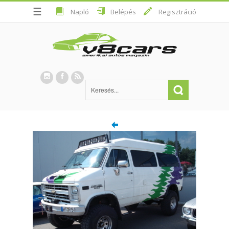
☰
Napló
Belépés
Regisztráció