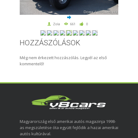
Zola
661
0
HOZZÁSZÓLÁSOK
Még nem érkezett hozzászólás. Legyél az első
kommentelő!
Magyarország első amerikai autós magazinja 1998-
as megszületése óta együtt fejlődik a hazai amerikai
autós kultúrával.