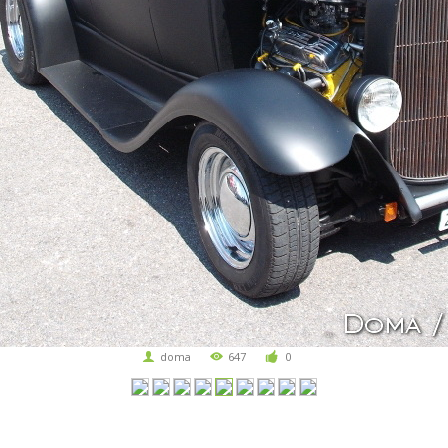
doma
647
0