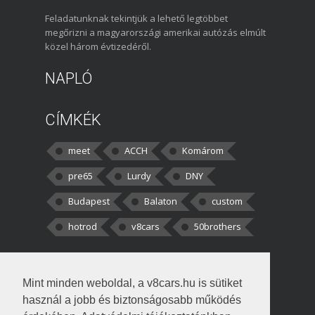
Feladatunknak tekintjük a lehető legtöbbet
megőrizni a magyarországi amerikai autózás elmúlt
közel három évtizedéről.
NAPLÓ
CÍMKÉK
meet
ACCH
Komárom
pre65
Lurdy
DNY
Budapest
Balaton
custom
hotrod
v8cars
50brothers
HOZZÁSZÓLÁSOK
Mint minden weboldal, a v8cars.hu is sütiket
kortisz:
Elszúrtam! Én csak két
használ a jobb és biztonságosabb működés
darabbaal számoltam. Nem tudtam, hogy fél autót,