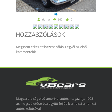
doma
640
0
HOZZÁSZÓLÁSOK
Még nem érkezett hozzászólás. Legyél az első
kommentelő!
Magyarország első amerikai autós magazinja 1998-
as megszületése óta együtt fejlődik a hazai amerikai
autós kultúrával.