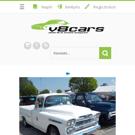
☰
Napló
Belépés
Regisztráció